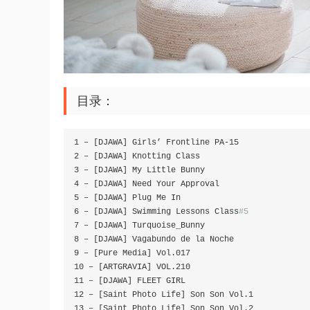
目录：
1
–
[
DJAWA
]
Girls
’
Frontline
 PA
-
15
2
–
[
DJAWA
]
Knotting
Class
3
–
[
DJAWA
]
My
Little
Bunny
4
–
[
DJAWA
]
Need
Your
Approval
5
–
[
DJAWA
]
Plug
Me
In
6
–
[
DJAWA
]
Swimming
Lessons
Class
#5
7
–
[
DJAWA
]
Turquoise_Bunny
8
–
[
DJAWA
]
Vagabundo
 de la 
Noche
9
–
[
Pure
Media
]
Vol
.
017
10
–
[
ARTGRAVIA
]
 VOL
.
210
11
–
[
DJAWA
]
12
–
[
Saint
Photo
Life
]
Son
Son
Vol
.
1
13
–
[
Saint
Photo
Life
]
Son
Son
Vol
.
2