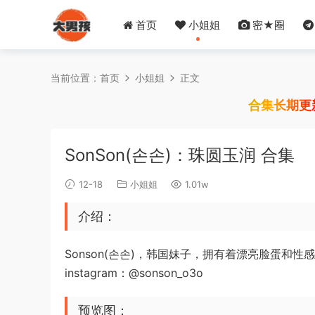
首页
小姐姐
密★圈
当前位置：
首页
小姐姐
正文
合集长期更
SonSon(손손)：珠圆玉润 合集
12-18
小姐姐
1.01w
介绍：
Sonson(손손)，韩国妹子，拥有着漂亮脸蛋和性
instagram：@sonson_o3o
预览图：