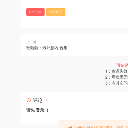
SonSon
韩国妹子
上一篇
韶陌陌：秀外慧内 合集
请在
1：资源失
2：网盘里
3：有其它
评论
0
请先
登录
！
由于网址经常被和谐，所以