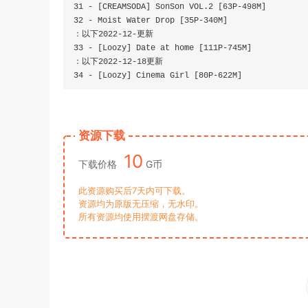
31
-
[
CREAMSODA
]
SonSon
 VOL
.
2
[
63P
-
498M
]
32
-
Moist
Water
Drop
[
35P
-
340M
]
：以下
2022
-
12
-更新
33
-
[
Loozy
]
Date
 at home 
[
111P
-
745M
]
：以下
2022
-
12
-
18
更新
34
-
[
Loozy
]
Cinema
Girl
[
80P
-
622M
]
END
资源下载
10
下载价格
G币
此资源购买后7天内可下载。
资源均为原版无压缩，无水印。
所有资源均使用摆渡网盘存储。