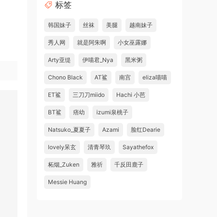
标签
韩国妹子
丝袜
美腿
越南妹子
秀人网
就是阿朱啊
小女巫露娜
Arty亚缇
伊喵君_Nya
黑米粥
Chono Black
AT鲨
南宫
eliza喵喵
ET鲨
三刀刀miido
Hachi 小芭
BT鲨
痞幼
izumi泉桃子
Natsuko_夏夏子
Azami
脸红Dearie
lovely呆玄
清青琴玖
Sayathefox
柘烟_Zuken
雅祈
千反田鹿子
Messie Huang