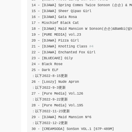
14
–
[
DJAWA
]
Spring
Comes
Twice
Sonson
(손손)
&
M
15
–
[
DJAWA
]
Sheer
Qipao
Girl
16
–
[
DJAWA
]
Gata
Rosa
17
–
Mischief
Black
Cat
18
–
[
DJAWA
]
Maid
Mansion
 W 
Sonson
(손손)&
Bambi
(밤
19
–
[
PURE MEDIA
]
 vol
.
23
20
–
[
DJAWA
]
Pizza
Girl
21
–
[
DJAWA
]
Knotting
Class
#4
22
–
[
DJAWA
]
Enchanted
Fox
Girl
23
–
[
BLUECAKE
]
Oily
24
–
Black
Rose
25
–
Dark
：以下
2022
-
8
-
15
更新
26
-
[
Loozy
]
Nude
Apron
：以下
2022
-
9
-
3
更新
27
-
[
Pure
Media
]
Vol
.
126
：以下
2022
-
9
-
22
更新
28
-
[
Pure
Media
]
Vol
.
195
：以下
2022
-
11
-
23
更新
29
-
[
DJAWA
]
Maid
Mansion
 N
º
6
：以下
2022
-
12
-
2
更新
30
-
[
CREAMSODA
]
SonSon
 VOL
.
1
[
67P
-
489M
]