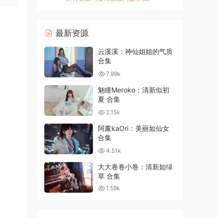
最新资源
云溪溪：神仙姐姐的气质
合集
7.99k
魅瞳Meroko：清新似初
夏 合集
2.15k
阿薰kaOri：美丽如仙女
合集
4.51k
大大卷卷小卷：清新如绿
草 合集
1.59k